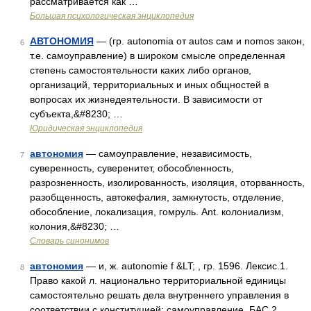
рассматривается как …
Большая психологическая энциклопедия
АВТОНОМИЯ
— (гр. autonomia от autos сам и nomos закон,
6
т.е. самоуправление) в широком смысле определенная
степень самостоятельности каких либо органов,
организаций, территориальных и иных общностей в
вопросах их жизнедеятельности. В зависимости от
субъекта,&#8230; …
Юридическая энциклопедия
автономия
— самоуправление, независимость,
7
суверенность, суверенитет, обособленность,
разрозненность, изолированность, изоляция, оторванность,
разобщенность, автокефалия, замкнутость, отделение,
обособление, локализация, гомруль. Ant. колониализм,
колония,&#8230; …
Словарь синонимов
автономия
— и, ж. autonomie f &LT; , гр. 1596. Лексис.1.
8
Право какой л. национально территориальной единицы
самостоятельно решать дела внутреннего управления в
соответствии с конституцией; самоуправление. БАС 2.