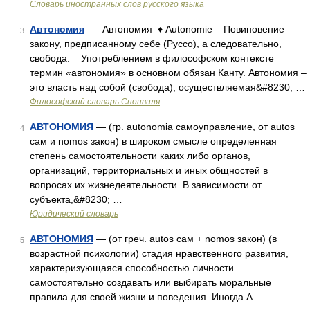
Словарь иностранных слов русского языка
Автономия
— Автономия ♦ Autonomie Повиновение
3
закону, предписанному себе (Руссо), а следовательно,
свобода. Употреблением в философском контексте
термин «автономия» в основном обязан Канту. Автономия –
это власть над собой (свобода), осуществляемая&#8230; …
Философский словарь Спонвиля
АВТОНОМИЯ
— (гр. autonomia самоуправление, от autos
4
сам и nomos закон) в широком смысле определенная
степень самостоятельности каких либо органов,
организаций, территориальных и иных общностей в
вопросах их жизнедеятельности. В зависимости от
субъекта,&#8230; …
Юридический словарь
АВТОНОМИЯ
— (от греч. autos сам + nomos закон) (в
5
возрастной психологии) стадия нравственного развития,
характеризующаяся способностью личности
самостоятельно создавать или выбирать моральные
правила для своей жизни и поведения. Иногда А.