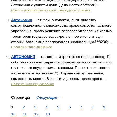
Автономия с уплатой дани. Дело Востока&#8230; …
Исторический словарь галлицизмов русского языка
Автономия
— от греч. autonomia, англ. autonimy
9
самоуправление,независимость, право самостоятельного
управления, право решения вопросов управления частью
территории государства, закрепленное в конституции
страны. Автономия предполагает значительную&#8230; …
Словарь бизнес-терминов
АВТОНОМИЯ
— (от авто... и греческого nomos закон), 1)
10
собственно закономерность, определяемость какого либо
явления его внутренними законами. Противоположность
автономии гетерономия. 2) В праве самоуправление,
самостоятельность. В конституционном праве право …
Современная энциклопедия
Страницы
Следующая
→
1
2
3
4
5
6
7
8
9
10
11
12
13